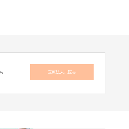
医療法人志匠会
ら