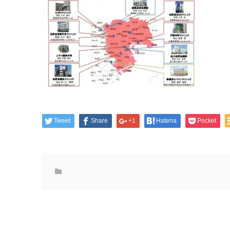
Tweet
Share
+1
Hatena
Pocket