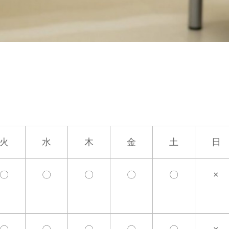
火
水
木
金
土
日
〇
〇
〇
〇
〇
×