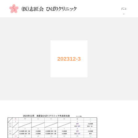
TOP
当院について
202312-3
診療科
画像検査紹介
高尿酸血症（痛風）が気になる方へ
自費注射
診療時間