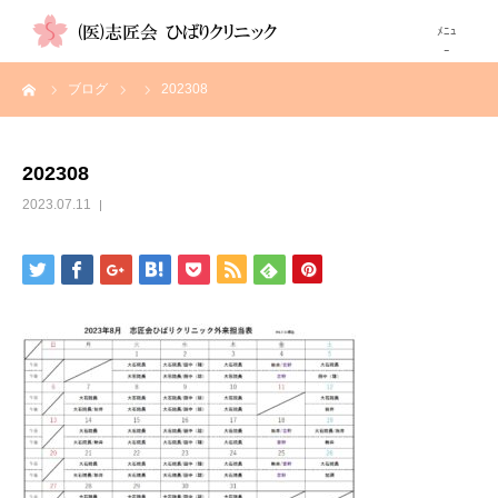
ーム
ブログ
202308
TOP
当院について
202308
2023.07.11
診療科
画像検査紹介
高尿酸血症（痛風）が気になる方へ
自費注射
診療時間