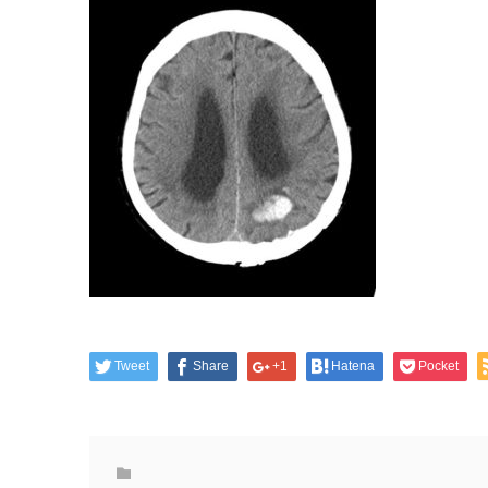
Tweet
Share
+1
Hatena
Pocket