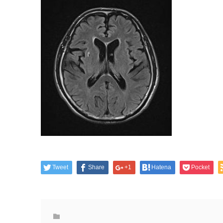
Tweet
Share
+1
Hatena
Pocket