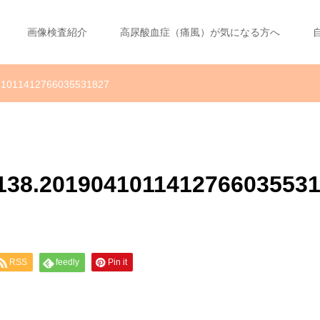
画像検査紹介
高尿酸血症（痛風）が気になる方へ
041011412766035531827
39138.201904101141276603553
RSS
feedly
Pin it