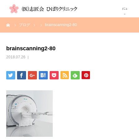
ーム
ブログ
brainscanning2-80
TOP
当院について
brainscanning2-80
2018.07.26
診療科
画像検査紹介
高尿酸血症（痛風）が気になる方へ
自費注射
診療時間