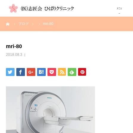
ーム
ブログ
mri-80
TOP
当院について
mri-80
2018.08.3
診療科
画像検査紹介
高尿酸血症（痛風）が気になる方へ
自費注射
診療時間